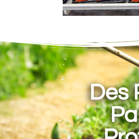
Des 
Par
Pro