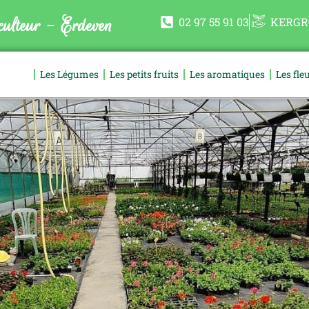
ulteur - Erdeven
02 97 55 91 03
KERGR
 Moulin
Les Légumes
Les petits fruits
Les aromatiques
Les fle